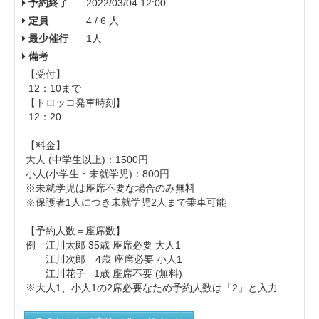
予約終了
2022/03/04 12:00
定員
4 / 6 人
最少催行
1人
備考
【受付】
12：10まで
【トロッコ発車時刻】
12：20
【料金】
大人 (中学生以上)： 1500円
小人(小学生・未就学児)：800円
※未就学児は座席不要な場合のみ無料
※保護者1人につき未就学児2人まで乗車可能
【予約人数＝座席数】
例 江川太郎 35歳 座席必要 大人1
江川次郎 4歳 座席必要 小人1
江川花子 1歳 座席不要 (無料)
※大人1、小人1の2席必要なため予約人数は「2」と入力