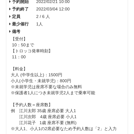
予約開始
2022/02/21 10:00
予約終了
2022/03/04 12:00
定員
2 / 6 人
最少催行
1人
備考
【受付】
10：50まで
【トロッコ発車時刻】
11：00
【料金】
大人 (中学生以上)： 1500円
小人(小学生・未就学児)：800円
※未就学児は座席不要な場合のみ無料
※保護者1人につき未就学児2人まで乗車可能
【予約人数＝座席数】
例 江川太郎 35歳 座席必要 大人1
江川次郎 4歳 座席必要 小人1
江川花子 1歳 座席不要 (無料)
※大人1、小人1の2席必要なため予約人数は「2」と入力