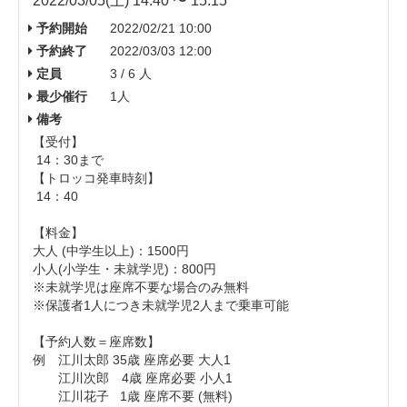
2022/03/05(土) 14:40 〜 15:15
予約開始
2022/02/21 10:00
予約終了
2022/03/03 12:00
定員
3 / 6 人
最少催行
1人
備考
【受付】
14：30まで
【トロッコ発車時刻】
14：40
【料金】
大人 (中学生以上)： 1500円
小人(小学生・未就学児)：800円
※未就学児は座席不要な場合のみ無料
※保護者1人につき未就学児2人まで乗車可能
【予約人数＝座席数】
例 江川太郎 35歳 座席必要 大人1
江川次郎 4歳 座席必要 小人1
江川花子 1歳 座席不要 (無料)