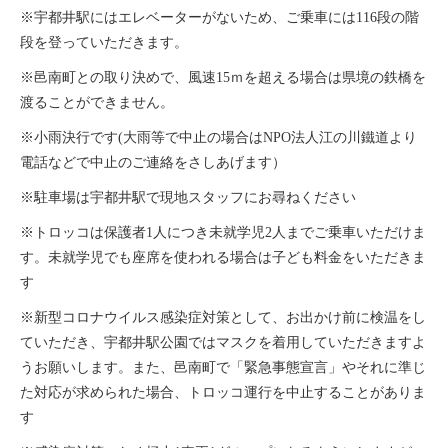
※宇都井駅にはエレベーターがないため、ご乗車には
116
段の階
段を登っていただきます。
※邑南町との取り決めで、風速
15
ｍを超える場合は県境の鉄橋を
渡ることができません。
※小雨決行です
(
大雨等で中止の場合は
NPO
法人江の川鐵道より
電話などで中止のご連絡をさしあげます）
※駐車場は宇都井駅で現地スタッフにお尋ねください
※トロッコは保護者
1
人につき未就学児
2
人までご乗車いただけま
す。未就学児でも座席を使われる場合は子ども料金をいただきま
す
※新型コロナウイルス感染症対策として、お出かけ前に検温をし
ていただき、宇都井駅公園ではマスクを着用していただきますよ
うお願いします。また、邑南町で「緊急事態宣言」やそれに準じ
た対応が求められた場合、トロッコ運行を中止することがありま
す