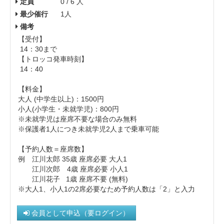
定員
0 / 6 人
最少催行
1人
備考
【受付】
14：30まで
【トロッコ発車時刻】
14：40
【料金】
大人 (中学生以上)： 1500円
小人(小学生・未就学児)：800円
※未就学児は座席不要な場合のみ無料
※保護者1人につき未就学児2人まで乗車可能
【予約人数＝座席数】
例 江川太郎 35歳 座席必要 大人1
江川次郎 4歳 座席必要 小人1
江川花子 1歳 座席不要 (無料)
※大人1、小人1の2席必要なため予約人数は「2」と入力
会員として申込（要ログイン）