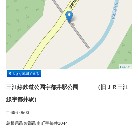
Leaflet
大きな地図で見る
三江線鉄道公園宇都井駅公園 （旧ＪＲ三江
線宇都井駅）
〒696-0503
島根県邑智郡邑南町宇都井1044