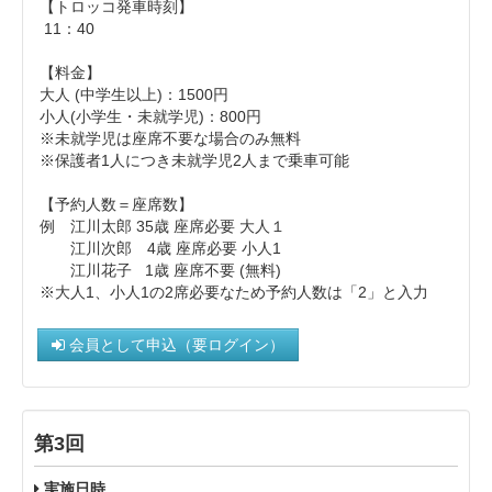
【トロッコ発車時刻】
11：40
【料金】
大人 (中学生以上)： 1500円
小人(小学生・未就学児)：800円
※未就学児は座席不要な場合のみ無料
※保護者1人につき未就学児2人まで乗車可能
【予約人数＝座席数】
例 江川太郎 35歳 座席必要 大人１
江川次郎 4歳 座席必要 小人1
江川花子 1歳 座席不要 (無料)
※大人1、小人1の2席必要なため予約人数は「2」と入力
会員として申込（要ログイン）
第3回
実施日時